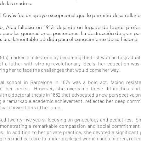
 de las madres.
 Cuyàs fue un apoyo excepcional que le permitió desarrollar 
ijo, Aleu falleció en 1913, dejando un legado de logros profe
 para las generaciones posteriores. La destrucción de gran pa
es una lamentable pérdida para el conocimiento de su historia.
-1913) marked a milestone by becoming the first woman to gradua
f a father with strong revolutionary ideals, her education was 
ing her to face the challenges that would come her way.
al school in Barcelona in 1874 was a bold act, facing resis
f her peers. However, she overcame these difficulties and
with a doctoral thesis in 1882 that advocated a new perspective 
ng a remarkable academic achievement, reflected her deep comm
cial conventions of her time.
d twenty-five years, focusing on gynecology and pediatrics. She
emonstrating a remarkable compassion and social commitment
s. In addition to her private practice, she devoted a significant 
ing free medical care to underprivileged women and children, refle