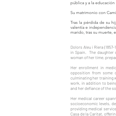
pública y a la educación
Su matrimonio con Camil
Tras la pérdida de su h
valentía e independencia
marido, tras su muerte, 
Dolors Aleu i Riera (1857
in Spain. The daughter o
woman of her time, prepar
Her enrollment in medic
opposition from some o
culminating her training 
work, in addition to bei
and her defiance of the so
Her medical career spanne
socioeconomic levels, d
providing medical service
Casa de la Caritat, offer