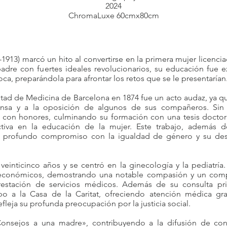
2024
ChromaLuxe 60cmx80cm
7-1913) marcó un hito al convertirse en la primera mujer licenci
adre con fuertes ideales revolucionarios, su educación fue
ca, preparándola para afrontar los retos que se le presentarían
ultad de Medicina de Barcelona en 1874 fue un acto audaz, ya q
rensa y a la oposición de algunos de sus compañeros. Sin
uó con honores, culminando su formación con una tesis docto
tiva en la educación de la mujer. Este trabajo, además d
u profundo compromiso con la igualdad de género y su des
veinticinco años y se centró en la ginecología y la pediatría
oeconómicos, demostrando una notable compasión y un comp
estación de servicios médicos. Además de su consulta pri
o a la Casa de la Caritat, ofreciendo atención médica gra
fleja su profunda preocupación por la justicia social.
onsejos a una madre», contribuyendo a la difusión de con