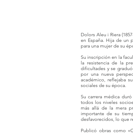
Dolors Aleu i Riera (185
en España. Hija de un p
para una mujer de su épo
Su inscripción en la fac
la resistencia de la p
dificultades y se grad
por una nueva perspec
académico, reflejaba s
sociales de su época.
Su carrera médica duró 
todos los niveles soci
más allá de la mera pr
importante de su tiemp
desfavorecidos, lo que re
Publicó obras como «C